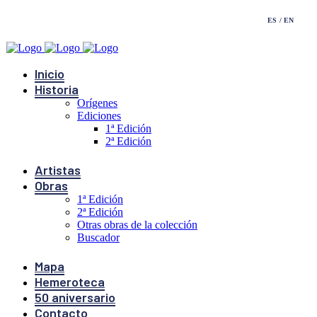
ES
EN
Inicio
Historia
Orígenes
Ediciones
1ª Edición
2ª Edición
Artistas
Obras
1ª Edición
2ª Edición
Otras obras de la colección
Buscador
Mapa
Hemeroteca
50 aniversario
Contacto