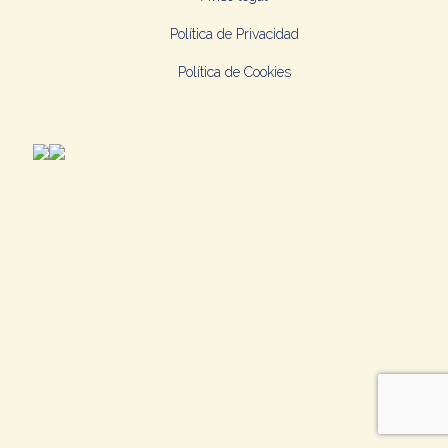
Política de Privacidad
Política de Cookies