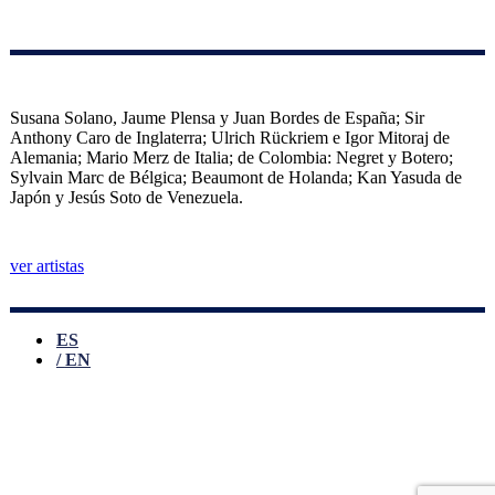
Susana Solano, Jaume Plensa y Juan Bordes de España; Sir
Anthony Caro de Inglaterra; Ulrich Rückriem e Igor Mitoraj de
Alemania; Mario Merz de Italia; de Colombia: Negret y Botero;
Sylvain Marc de Bélgica; Beaumont de Holanda; Kan Yasuda de
Japón y Jesús Soto de Venezuela.
ver artistas
ES
EN
Aviso legal
Política de Privacidad
Política de Cookies