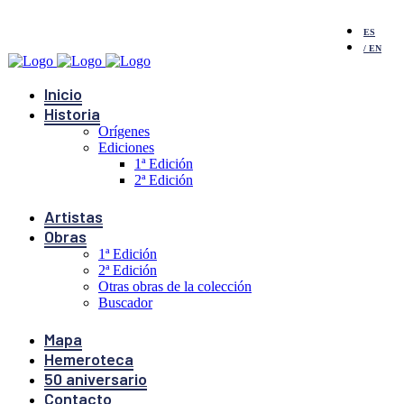
ES
EN
Inicio
Historia
Orígenes
Ediciones
1ª Edición
2ª Edición
Artistas
Obras
1ª Edición
2ª Edición
Otras obras de la colección
Buscador
Mapa
Hemeroteca
50 aniversario
Contacto