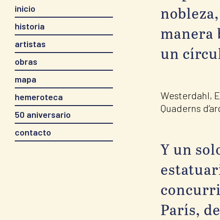
nobleza,
inicio
historia
manera b
artistas
un círcu
obras
mapa
Westerdahl, E.
hemeroteca
Quaderns d’ar
50 aniversario
contacto
Y un sol
estatuar
concurri
París, d