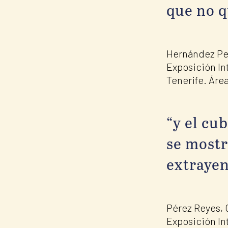
que no q
Hernández Pere
Exposición Int
Tenerife. Áre
“y el cu
se mostr
extrayen
Pérez Reyes, C
Exposición Int